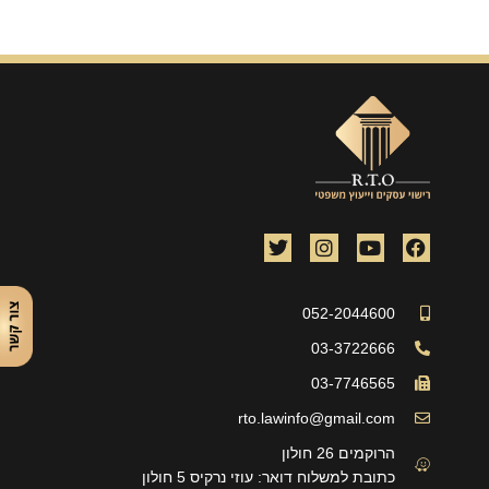
T
I
Y
F
w
n
o
a
i
s
u
c
t
t
t
e
t
a
u
b
052-2044600
e
g
b
o
r
r
e
o
03-3722666
a
k
03-7746565
m
rto.lawinfo@gmail.com
הרוקמים 26 חולון
כתובת למשלוח דואר: עוזי נרקיס 5 חולון