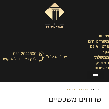
ילוג
תוכן
שירות
משרדנו הינו
פרטי ואיננו
גוף
052-2044600
יש לך שאלה?
ממשלתי
לחץ כאן כדי להתקשר
המנפיק
רישיונות
דף הבית
»
שרותים משפטיים
שרותים משפטיים